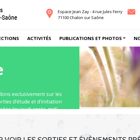
Espace Jean Zay - 4 rue Jules Ferry
71100 Chalon sur Saône
ECTIONS
ACTIVITÉS
PUBLICATIONS ET PHOTOS
NO
 exclusivement sur les
 d’étude et d’initiation
les jeudi après-midi ...
lus
 VOIR LES SORTIES ET ÉVÈNEMENTS PR