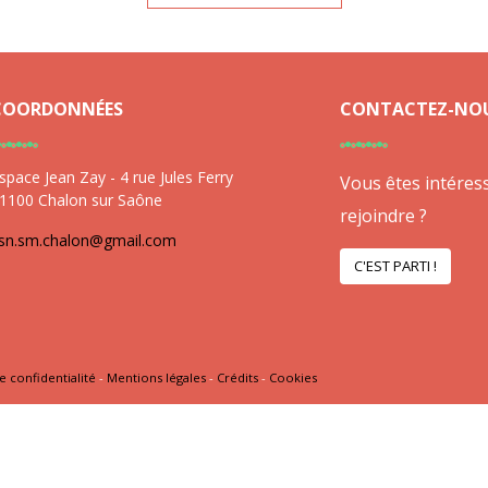
COORDONNÉES
CONTACTEZ-NO
space Jean Zay - 4 rue Jules Ferry
Vous êtes intéres
1100 Chalon sur Saône
rejoindre ?
sn.sm.chalon@gmail.com
C'EST PARTI !
e confidentialité
-
Mentions légales
-
Crédits
-
Cookies