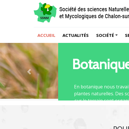
ACCUEIL
ACTUALITÉS
SOCIÉTÉ
S
Botanique
Previous
En botanique nous travaillons
plantes naturelles. Des sorties
sur le terrain sont organisées 
En savoir p
POUR