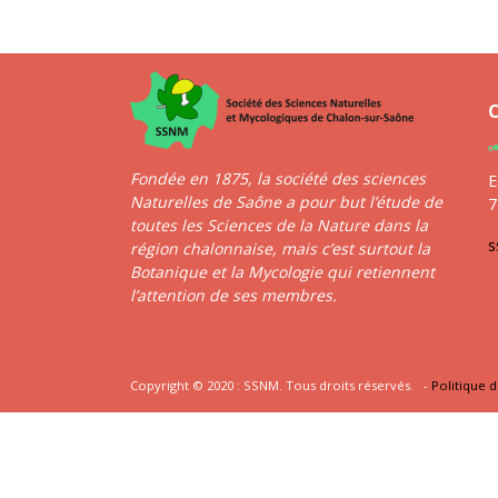
Fondée en 1875, la société des sciences
E
Naturelles de Saône a pour but l’étude de
7
toutes les Sciences de la Nature dans la
s
région chalonnaise, mais c’est surtout la
Botanique et la Mycologie qui retiennent
l’attention de ses membres.
Copyright © 2020 : SSNM. Tous droits réservés. -
Politique d