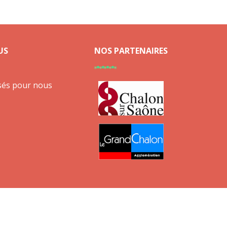
US
NOS PARTENAIRES
sés pour nous