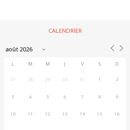
CALENDRIER
L
M
M
J
V
S
D
27
28
29
30
31
1
2
3
4
5
6
7
8
9
10
11
12
13
14
15
16