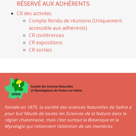
RÉSERVÉ AUX ADHÉRENTS
CR des activités
Compte Rendu de réunions (Uniquement
accessible aux adhérents)
CR conférences
CR expositions
CR sorties
Fondée en 1875, la société des sciences Naturelles de Saône a
pour but l’étude de toutes les Sciences de la Nature dans la
région chalonnaise, mais c’est surtout la Botanique et la
Mycologie qui retiennent l’attention de ses membres.