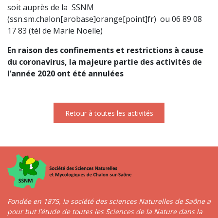
soit auprès de la SSNM
(ssn.sm.chalon[arobase]orange[point]fr) ou 06 89 08
17 83 (tél de Marie Noelle)
En raison des confinements et restrictions à cause
du coronavirus, la majeure partie des activités de
l’année 2020 ont été annulées
Retour à toutes les activités
Fondée en 1875, la société des sciences Naturelles de Saône a
pour but l’étude de toutes les Sciences de la Nature dans la