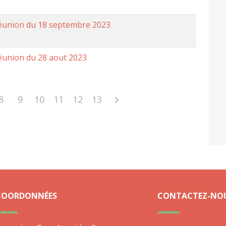
éunion du 18 septembre 2023
éunion du 28 aout 2023
8
9
10
11
12
13
COORDONNÉES
CONTACTEZ-NO