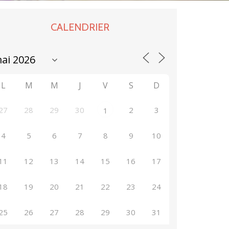
CALENDRIER
L
M
M
J
V
S
D
27
28
29
30
2
3
1
4
5
6
7
8
9
10
11
12
13
14
15
16
17
18
19
20
21
22
23
24
25
26
27
28
29
30
31