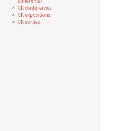
adhérents)
CR conférences
CR expositions
CR sorties