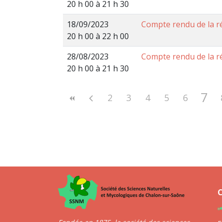
20 h 00 à 21 h 30
18/09/2023
Compte rendu de la r
20 h 00 à 22 h 00
28/08/2023
Compte rendu de la r
20 h 00 à 21 h 30
7
2
3
4
5
6