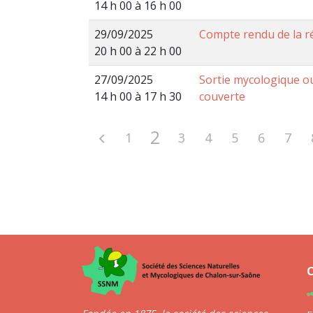
14 h 00 à 16 h 00
29/09/2025
Compte rendu de la r
20 h 00 à 22 h 00
27/09/2025
Sortie mycologique o
14 h 00 à 17 h 30
couverte
2
1
3
4
5
6
7