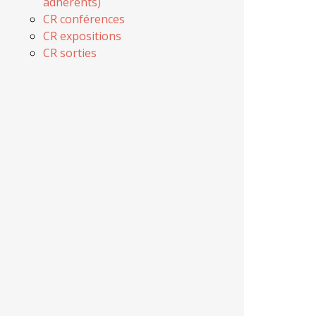
adhérents)
CR conférences
CR expositions
CR sorties