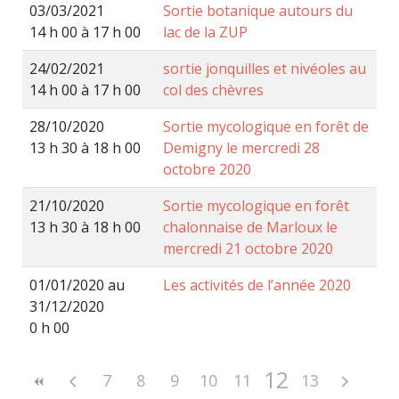
03/03/2021
Sortie botanique autours du
14 h 00 à 17 h 00
lac de la ZUP
24/02/2021
sortie jonquilles et nivéoles au
14 h 00 à 17 h 00
col des chèvres
28/10/2020
Sortie mycologique en forêt de
13 h 30 à 18 h 00
Demigny le mercredi 28
octobre 2020
21/10/2020
Sortie mycologique en forêt
13 h 30 à 18 h 00
chalonnaise de Marloux le
mercredi 21 octobre 2020
01/01/2020 au
Les activités de l’année 2020
31/12/2020
0 h 00
12
7
8
9
10
11
13