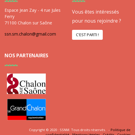
Espace Jean Zay - 4 rue Jules
Vous êtes intéressés
Ferry
pour nous rejoindre ?
71100 Chalon sur Saône
ssn.sm.chalon@gmail.com
C'EST PARTI !
NOS PARTENAIRES
Copyright © 2020 : SSNM. Tous droits réservés. -
Politique de
confidentialité
-
Mentions légales
-
Crédits
-
Cookies