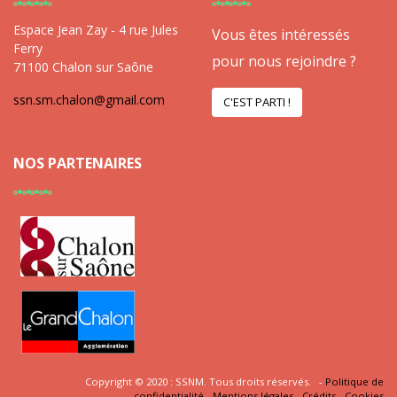
Espace Jean Zay - 4 rue Jules
Vous êtes intéressés
Ferry
pour nous rejoindre ?
71100 Chalon sur Saône
ssn.sm.chalon@gmail.com
C'EST PARTI !
NOS PARTENAIRES
Copyright © 2020 : SSNM. Tous droits réservés. -
Politique de
confidentialité
-
Mentions légales
-
Crédits
-
Cookies