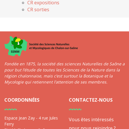
CR expositions
CR sorties
Fondée en 1875, la société des sciences Naturelles de Saône a
pour but l’étude de toutes les Sciences de la Nature dans la
région chalonnaise, mais c’est surtout la Botanique et la
Mycologie qui retiennent l’attention de ses membres.
COORDONNÉES
CONTACTEZ-NOUS
Espace Jean Zay - 4 rue Jules
Vous êtes intéressés
Ferry
pour nous rejoindre ?